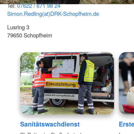
Tel:
07622 / 671 98 24
Simon.Redling(at)DRK-Schopfheim.de
Lusring 3
79650 Schopfheim
Sanitätswachdienst
Erste