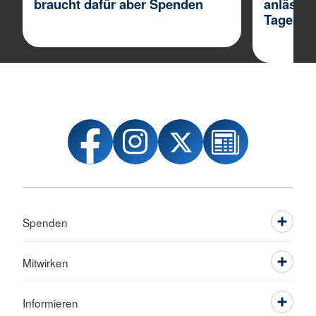
braucht dafür aber Spenden
anlässli
Tages!
Spenden
Mitwirken
Informieren