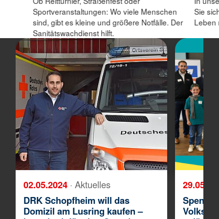
Ob Reitturnier, Straßenfest oder
In unse
Sportveranstaltungen: Wo viele Menschen
Sie sic
sind, gibt es kleine und größere Notfälle. Der
Leben 
Sanitätswachdienst hilft.
02.05.2024
· Aktuelles
29.05.2
DRK Schopfheim will das
Spenden
Domizil am Lusring kaufen –
Volksba