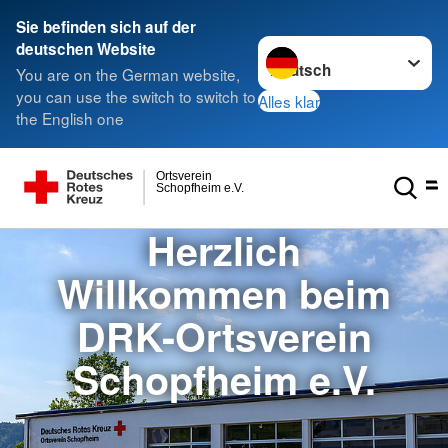
Sie befinden sich auf der
Sprache wechseln zu
deutschen Website
You are on the German website,
you can use the switch to switch to
Alles klar
the English one
Ortsverein
Schopfheim e.V.
Herzlich
Willkommen beim
DRK-Ortsverein
Schopfheim e.V.