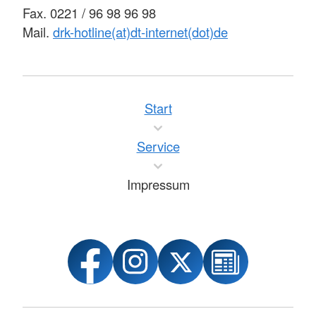
Fax. 0221 / 96 98 96 98
Mail.
drk-hotline(at)dt-internet(dot)de
Start
Service
Impressum