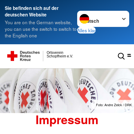
Sie befinden sich auf der
Sprache wechseln zu
deutschen Website
You are on the German website,
you can use the switch to switch to
Alles klar
the English one
Ortsverein
Schopfheim e.V.
Foto: Andre Zelck / DRK
Impressum