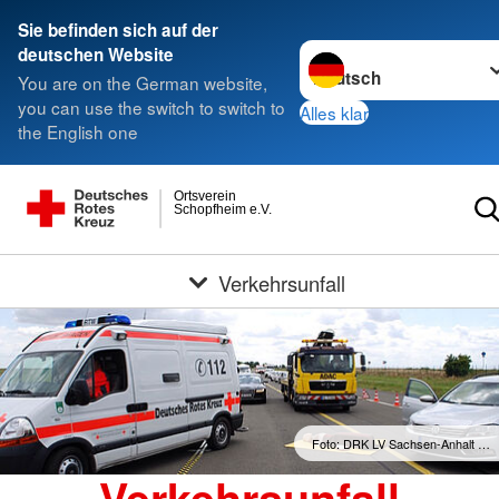
Sie befinden sich auf der
Sprache wechseln zu
deutschen Website
You are on the German website,
you can use the switch to switch to
Alles klar
the English one
Ortsverein
Schopfheim e.V.
Verkehrsunfall
Foto: DRK LV Sachsen-Anhalt …
Verkehrsunfall