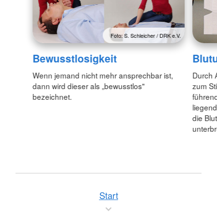
Foto: S. Schleicher / DRK e.V.
Bewusstlosigkeit
Blut
Wenn jemand nicht mehr ansprechbar ist,
Durch 
dann wird dieser als „bewusstlos"
zum Sti
bezeichnet.
führend
liegend
die Blu
unterb
Start