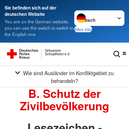
Sie befinden sich auf der
Sprache wechseln zu
deutschen Website
You are on the German website,
you can use the switch to switch to
Alles klar
the English one
Ortsverein
Schopfheim e.V.
Wie sind Ausländer im Konfliktgebiet zu
behandeln?
B. Schutz der
Zivilbevölkerung
Lesezeichen -